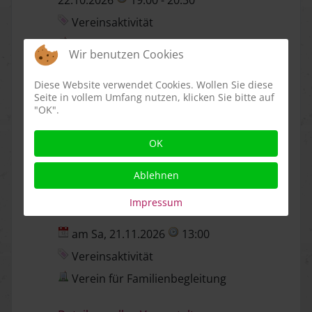
Vereinsaktivität
Online-Veranstaltung
Wir benutzen Cookies
Diese Website verwendet Cookies. Wollen Sie diese
Interkulturelles Familientreffen
Seite in vollem Umfang nutzen, klicken Sie bitte auf
"OK".
am Sa, 24.10.2026
13:00
Vereinsaktivität
OK
Verein für Familienbegleitung
Ablehnen
Impressum
Interkulturelles Familientreffen
am Sa, 21.11.2026
13:00
Vereinsaktivität
Verein für Familienbegleitung