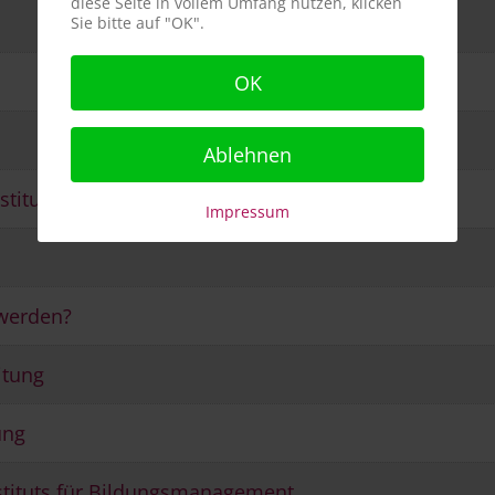
diese Seite in vollem Umfang nutzen, klicken
Sie bitte auf "OK".
OK
Ablehnen
stituts für Bildungsmanagement
Impressum
 werden?
itung
ung
stituts für Bildungsmanagement