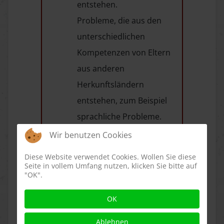
entstehen.
Probleme, die aus den
unterschiedlichen
Kompetenzen von Eltern
aus anderen
Herkunftsländern
entstehen, zum Beispiel
sprachliche Probleme.
Ethische Fragestellungen
Wir benutzen Cookies
zu den
Diese Website verwendet Cookies. Wollen Sie diese
unterschiedlichen
Seite in vollem Umfang nutzen, klicken Sie bitte auf
"OK".
Herkunftsländern und
den dort üblichen
OK
Verhaltensweisen in
Ablehnen