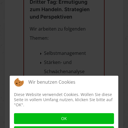
Dritter Tag: Ermutigung
zum Handeln. Strategien
und Perspektiven
Wir arbeiten zu folgenden
Themen:
Selbstmanagement
Stärken- und
Schwächenanalyse
Kompetenz-Profil
Wir benutzen Cookies
Feedback von anderen
Diese Website verwendet Cookies. Wollen Sie diese
Personen
Seite in vollem Umfang nutzen, klicken Sie bitte auf
"OK".
Analyse und Reflexion
eigenen Handelns und
OK
Verhaltens