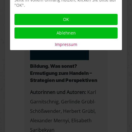
"OK".
OK
Ablehnen
Impressum
Bildung. Was sonst?
Ermutigung zum Handeln –
Strategien und Perspektiven
Autorinnen und Autoren:
Karl
Garnitschnig, Gerlinde Grübl-
Schößwender, Herbert Grübl,
Alexander Mernyi, Elisabeth
Saribekyan