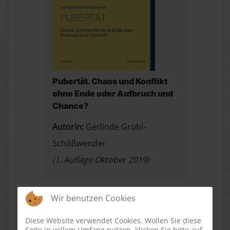
Pubertät. Chaos und Konflikt
ohne Ende oder Aufbruch und
Chance?
Autorin:
Gerlinde Grübl-
Schößwender
(1. Auflage Oktober 2019)
Wir benutzen Cookies
Diese Website verwendet Cookies. Wollen Sie diese
Seite in vollem Umfang nutzen, klicken Sie bitte auf