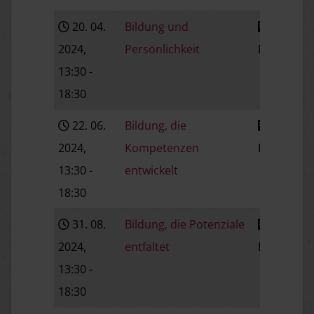
20. 04.
Bildung und
2024
,
Persönlichkeit
Baden
V
13:30
-
18:30
22. 06.
Bildung, die
2024
,
Kompetenzen
Baden
V
13:30
-
entwickelt
18:30
31. 08.
Bildung, die Potenziale
2024
,
entfaltet
Baden
V
13:30
-
18:30