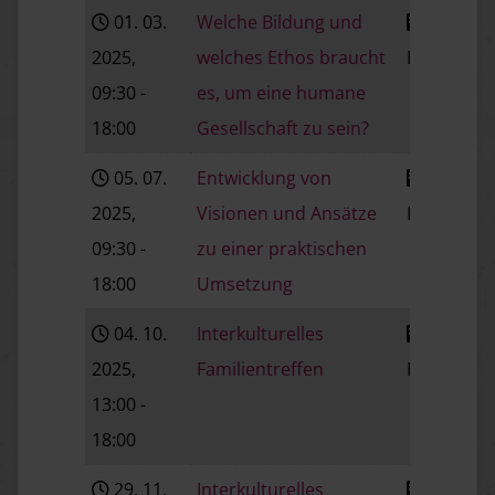
01. 03.
Welche Bildung und
2025
,
welches Ethos braucht
Baden
V
09:30
-
es, um eine humane
18:00
Gesellschaft zu sein?
05. 07.
Entwicklung von
2025
,
Visionen und Ansätze
Baden
V
09:30
-
zu einer praktischen
18:00
Umsetzung
04. 10.
Interkulturelles
2025
,
Familientreffen
Baden
V
13:00
-
18:00
29. 11.
Interkulturelles