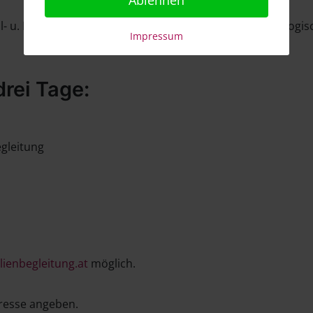
l- u. Heilpädagogin, Lebens- u. Sozialberaterin (psychologi
Impressum
drei Tage:
egleitung
lienbegleitung.at
möglich.
resse angeben.