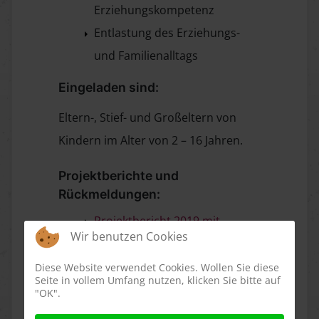
Erziehungskompetenz
Entlastung des Erziehungs-
und Familienalltags
Eingeladen sind:
Eltern-, Stief- und Großeltern von
Kindern im Alter von 2 – 16 Jahren.
Projektberichte und
Rückmeldungen:
Projektbericht 2019 mit
Wir benutzen Cookies
Feedback
Projektbericht 2015 mit
Diese Website verwendet Cookies. Wollen Sie diese
Seite in vollem Umfang nutzen, klicken Sie bitte auf
Feedback
"OK".