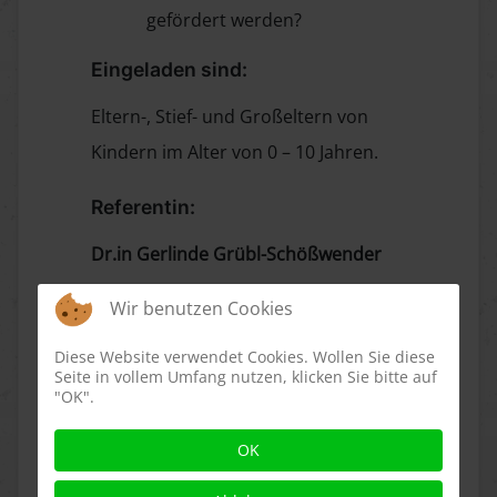
gefördert werden?
Eingeladen sind:
Eltern-, Stief- und Großeltern von
Kindern im Alter von 0 – 10 Jahren.
Referentin:
Dr.in Gerlinde Grübl-Schößwender
Wir benutzen Cookies
Diese Website verwendet Cookies. Wollen Sie diese
Seite in vollem Umfang nutzen, klicken Sie bitte auf
"OK".
OK