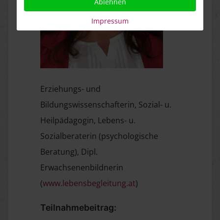
Ablehnen
Impressum
Erziehungs- und
Bildungswissenschafterin, Sozial- u.
Heilpädagogin, Lebens- u.
Sozialberaterin (psychologische
Beratung), Dipl.
Erwachsenenbildnerin
(
www.lebensbegleitung.at
)
Teilnahmebeitrag: